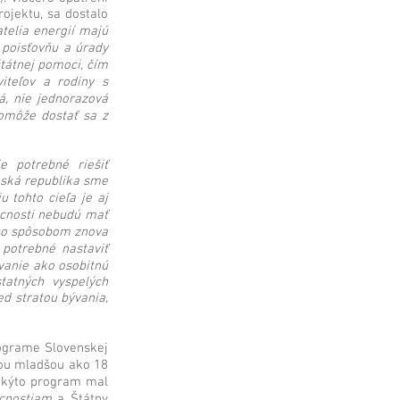
ojektu, sa dostalo
telia energií majú
 poisťovňu a úrady
tátnej pomoci, čím
viteľov a rodiny s
á, nie jednorazová
omôže dostať sa z
e potrebné riešiť
nská republika sme
u tohto cieľa je aj
ácnosti nebudú mať
mto spôsobom znova
potrebné nastaviť
vanie ako osobitnú
tatných vyspelých
ed stratou bývania,
rograme Slovenskej
bou mladšou ako 18
takýto program mal
cnostiam
a Štátny