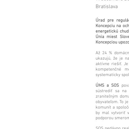
Bratislava
Úrad pre regulá
Koncepciu na och
energetickú chud
Únia miest Slove
Koncepciou upozo
Až 24 % domácno
ukazujú, že je n
aktívne riešiť. J
kompetenčné me
systematicky spo
ÚMS a SOS
pova
sústrediť sa na
zraniteľným dom
obyvateľom. To je
komunít a spoloče
by mal vytvoriť 
podporou smero
SOS nedávno real