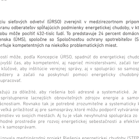
ciu sieťových odvetví (ÚRSO) zverejnil v medzirezortnom prip
ranu odberateľov spĺňajúcich podmienky energetickej chudoby, v kto
obu môže pocítiť 432-tisíc ľudí. To predstavuje 24 percent domácn
nska (ÚMS), spoločne so Spoločnosťou ochrany spotrebiteľov (SO
rňuje kompetentných na niekoľko problematických miest.
stí môže, podľa Koncepcie ÚRSO, spadnúť do energetickej chudob
ajvyšší čas, aby kompetentní, aj naprieč ministerstvami, začali t
e kľúčové, aby inštitúcie verejnej správy, aj v spolupráci so samos
dzery a začali na poskytnutí pomoci energeticky chudobn
lupracovať.
žujú za dôležité, aby riešenia boli adresné a systematické. Je
 sprístupnenie lacnejších obnoviteľných zdrojov energie a samo
ácnostiam. Rovnako tak je potrebné zrozumiteľne a systematicky
 veľká príležitosť aj pre samosprávy, ktoré môžu podporiť vytváranie
nstiev vo svojich mestách. Aj tu je však nevyhnutná spolupráca zo 
vhodné prostredie pre rozvoj energetickej sebestačnosti a efektív
m k samosprávam.
izovala medzinárodný projekt Riešenia energetickej chudoby (STEP)