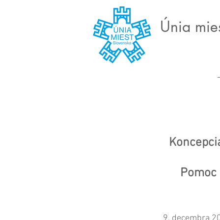
Únia mie
Koncepcia
Pomoc 
9. decembra 2