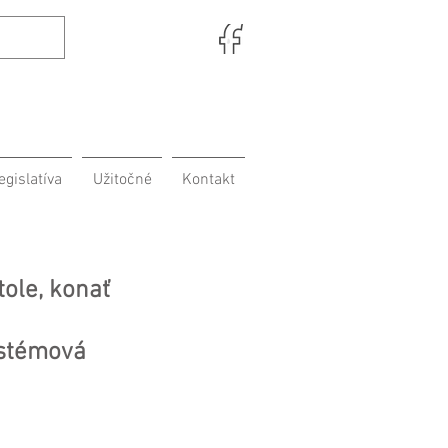
egislatíva
Užitočné
Kontakt
tole, konať
ystémová