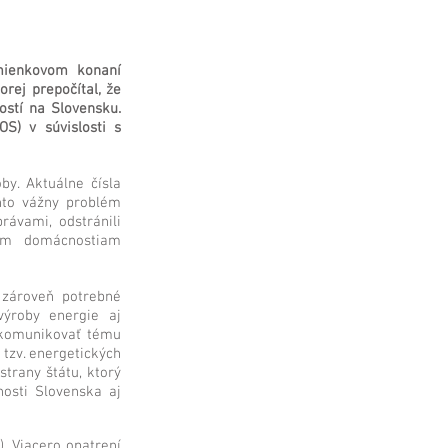
omienkovom konaní
rej prepočítal, že
ostí na Slovensku.
S) v súvislosti s
y. Aktuálne čísla
ento vážny problém
právami, odstránili
ým domácnostiam
 zároveň potrebné
výroby energie aj
 komunikovať tému
 tzv. energetických
strany štátu, ktorý
nosti Slovenska aj
. Viacero opatrení