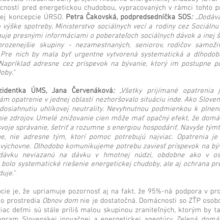
ností pred energetickou chudobou, vypracovaných v rámci tohto pr
nej koncepcie ÚRSO.
Petra Čakovská, podpredsedníčka SOS
:
„Dodáva
výške spotreby, Ministerstvo sociálnych vecí a rodiny cez Sociálnu
uje presnými informáciami o poberateľoch sociálnych dávok a inej š
ohrozenejšie skupiny - nezamestnaných, seniorov, rodičov samoži
 Pre nich by mala byť urgentne vytvorená systematická a dlhodob
Napríklad adresne cez príspevok na bývanie, ktorý im postupne p
oby.“
zidentka ÚMS, Jana Červenáková
:
„Všetky prijímané opatrenia j
m opatrenie v jednej oblasti nezhoršovalo situáciu inde. Ako Slove
 dosiahnutiu uhlíkovej neutrality. Nevyhnutnou podmienkou k plneni
ie zdrojov. Umelé znižovanie cien môže mať opačný efekt, že dom
svoje správanie, šetriť a rozumne s energiou hospodáriť. Navyše tý
 nie adresne tým, ktorí pomoc potrebujú najviac. Opatrenia je 
j výchovne. Dlhodobo komunikujeme potrebu zaviesť príspevok na bý
 dávku neviazanú na dávku v hmotnej núdzi, obdobne ako v os
y bolo systematické riešenie energetickej chudoby, ale aj ochrana pr
uje.“
cie je, že upriamuje pozornosť aj na fakt, že 95%-ná podpora v p
ho prostredia
Obnov dom
nie je dostatočná. Domácnosti so ZŤP oso
viac deťmi sú stále príliš malou skupinou zraniteľných, ktorým by 
ogram Slovenskej inovačnej a energetickej agentúry
Zelená domá