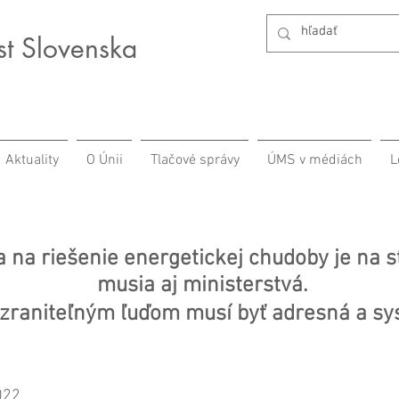
st Slovenska
Aktuality
O Únii
Tlačové správy
ÚMS v médiách
L
 na riešenie energetickej chudoby je na s
musia aj ministerstvá.
zraniteľným ľuďom musí byť adresná a s
022