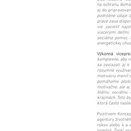
na ochranu domác
aj do pripravova
podrobné údaje o 
práce zasa dispon
vie zacieliť naj
viacerými deťmi.
sociálna pomoc. 
energetickej chud
Výkonná vicepre
komplexne, aby ná
sa zaviazali aj k
rozumné využívan
motiváciu meniť 
pomáhame plošne,
motivačne, ale a
štátnu sociálnu
krajinách. Toto b
ktorá často nasled
Pozitívom Koncep
agentúry životné
rokov alebo 4 a 
pomôcť. Ďalší pr