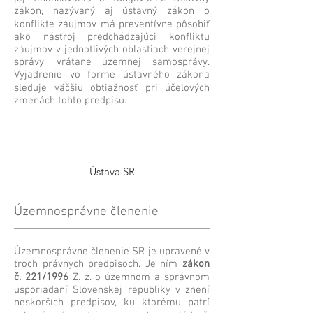
zákon, nazývaný aj ústavný zákon o
konflikte záujmov má preventívne pôsobiť
ako nástroj predchádzajúci konfliktu
záujmov v jednotlivých oblastiach verejnej
správy, vrátane územnej samosprávy.
Vyjadrenie vo forme ústavného zákona
sleduje väčšiu obtiažnosť pri účelových
zmenách tohto predpisu.
Ústava SR
Územnosprávne členenie
Územnosprávne členenie SR je upravené v
troch právnych predpisoch. Je ním
zákon
č. 221/1996
Z. z. o územnom a správnom
usporiadaní Slovenskej republiky v znení
neskorších predpisov, ku ktorému patrí