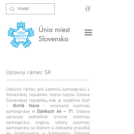
Únia miest
Slovenska
Ústavný rámec SR
Ústavný rámec pre územnú samosprávu v
Slovenskej republike tvoria najmä Ústava
Slovenskej republiky, kde je osobitná časť
–
štvrtá hlava
- venovaná územnej
samospráve
v článkoch 64 – 71
. Ústava
upravuje jednotlivé úrovne územnej
samosprávy, orgány, vzťahy územnej
samosprávy so štátom a základné pravidlá
jej financovania a fungovania. Ústavný