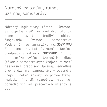
Národný legislatívny rámec
územnej samosprávy
Národný legislatívny rámec územnej
samosprávy v SR tvorí niekoľko zákonov,
ktoré upravujú jednotlivé oblasti
fungovania územnej samosprávy.
Podstatnými sú najmä zákony č.
369/1990
Zb. o obecnom zriadení v znení neskorších
predpisov a zákon č.
302/2001
Z. z. o
samospráve vyšších územných celkov
(zákon o samosprávnych krajoch) v znení
neskorších predpisov. Upravujú jednotlivé
úrovne územnej samosprávy – obecnú a
krajskú, ďalšie zákony sa potom týkajú
majetku, financií, rozpočtov, miestnych
poriadkových síl, pracovných vzťahov a
pod.