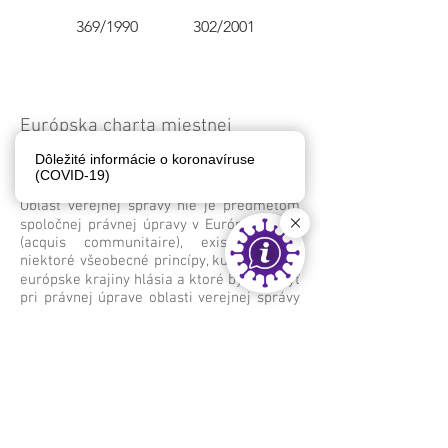
369/1990
302/2001
Európska charta miestnej
samosprávy
Dôležité informácie o koronavíruse
(COVID-19)
Oblasť verejnej správy nie je predmetom
spoločnej právnej úpravy v Európskej únii
(acquis communitaire), existujú však
niektoré všeobecné princípy, ku ktorým sa
európske krajiny hlásia a ktoré by mali byť
pri právnej úprave oblasti verejnej správy
v Európe dodržiavané. Takýmto
dokumentom pre miestnu samosprávu je
Európska charta miestnej samosprávy.
Vláda Slovenskej republiky ju kompletne
ratifikovala v roku 2007, kedy pristúpila k
ratifikácii aj posledných článkov tejto
charty.