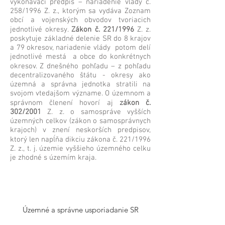
vykonávací predpis – nariadenie vlády č.
258/1996 Z. z., ktorým sa vydáva Zoznam
obcí a vojenských obvodov tvoriacich
jednotlivé okresy.
Zákon č. 221/1996
Z. z.
poskytuje základné delenie SR do 8 krajov
a 79 okresov, nariadenie vlády potom delí
jednotlivé mestá a obce do konkrétnych
okresov. Z dnešného pohľadu – z pohľadu
decentralizovaného štátu - okresy ako
územná a správna jednotka stratili na
svojom vtedajšom význame. O územnom a
správnom členení hovorí aj
zákon č.
302/2001
Z. z. o samospráve vyšších
územných celkov (zákon o samosprávnych
krajoch) v znení neskorších predpisov,
ktorý len napĺňa dikciu zákona č. 221/1996
Z. z., t. j. územie vyššieho územného celku
je zhodné s územím kraja.
Územné a správne
usporiadanie SR