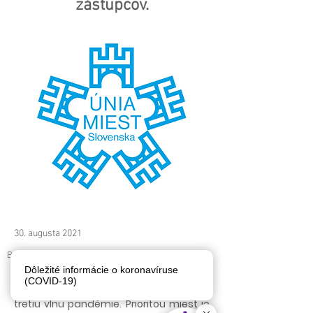
zástupcov.
30. augusta 2021
Bratislava
Dôležité informácie o koronavíruse
ÚMS považuje za správne a
(COVID-19)
zodpovedné reagovať na silnejúcu
tretiu vlnu pandémie. Prioritou miest je