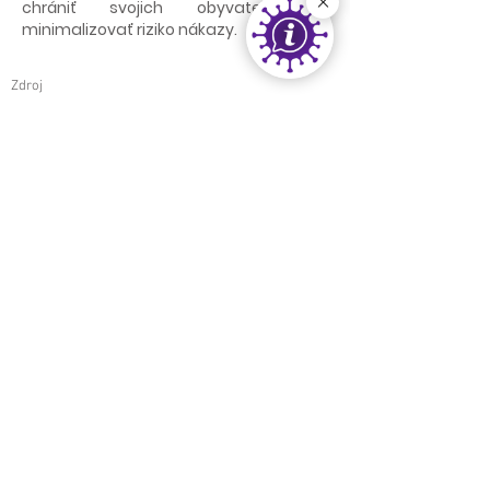
chrániť svojich obyvateľov a
minimalizovať riziko nákazy.
Zdroj
/tlacovespravy/%C3%BAms-iniciat%C3%ADvne-
zorganizovala-pre-svoje-%C4%8Dlensk%C3%A9-
mest%C3%A1-online-stretnutie-s-%C3%BAvz-sr-
za-pr%C3%ADtomnosti-hlavn%C3%A9ho-
hygienika-sr-j%C3%A1na-mikasa-a-jeho-
odborn%C3%BDch-z%C3%A1stupcov.
< späť
ďalej >