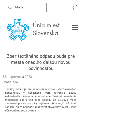
Únia miest
Slovenska
Zber textilného odpadu bude pre
mestá onedlho ďalšou novou
povinnosťou
18. septembra 2023
Bratislava
Textilný odpad je pre samosprávy výzvou, ktorú nemožno
podceňovať. V súčasnosti tvorí najväčšiu zložku
netriedeného komunálneho odpadu. Povinné zavedenie
triedeného zberu textilného odpadu od 1.1.2025 môže
znamenať pre samosprávy zvýšenie nákladov, či prípadné
sankcie, ak sa nepodarí motivovať obyvateľov miest k jeho
dôslednému separovaniu.