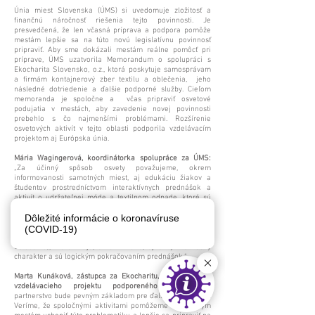
Únia miest Slovenska (ÚMS) si uvedomuje zložitosť a
finančnú náročnosť riešenia tejto povinnosti. Je
presvedčená, že len včasná príprava a podpora pomôže
mestám lepšie sa na túto novú legislatívnu povinnosť
pripraviť. Aby sme dokázali mestám reálne pomôcť pri
príprave, ÚMS uzatvorila Memorandum o spolupráci s
Ekocharita Slovensko, o.z., ktorá poskytuje samosprávam
a firmám kontajnerový zber textilu a oblečenia, jeho
následné dotriedenie a ďalšie podporné služby. Cieľom
memoranda je spoločne a včas pripraviť osvetové
podujatia v mestách, aby zavedenie novej povinnosti
prebehlo s čo najmenšími problémami. Rozšírenie
osvetových aktivít v tejto oblasti podporila vzdelávacím
projektom aj Európska únia.
Mária Wagingerová, koordinátorka spolupráce za ÚMS:
„Za účinný spôsob osvety považujeme, okrem
informovanosti samotných miest, aj edukáciu žiakov a
študentov prostredníctvom interaktívnych prednášok a
aktivít o udržateľnej móde a textilnom odpade, ktoré sú
súčasťou projektu vzdelávania podporovaného Európskou
úniou. Pomocou nich lepšie porozumejú komplexnosti
Dôležité informácie o koronavíruse
tejto témy. Spoločnosť Ekocharita v spolupráci s ÚMS
(COVID-19)
zorganizuje pre školy a mestá tzv. swapy (výmeny
oblečenia), ktoré majú, okrem iného, aj silný motivačný
charakter a sú logickým pokračovaním prednášok.“
Marta Kunáková, zástupca za Ekocharitu, koordinátorka
vzdelávacieho projektu podporeného EÚ:
„Naše
partnerstvo bude pevným základom pre ďalšiu spoluprácu.
Veríme, že spoločnými aktivitami pomôžeme slovenským