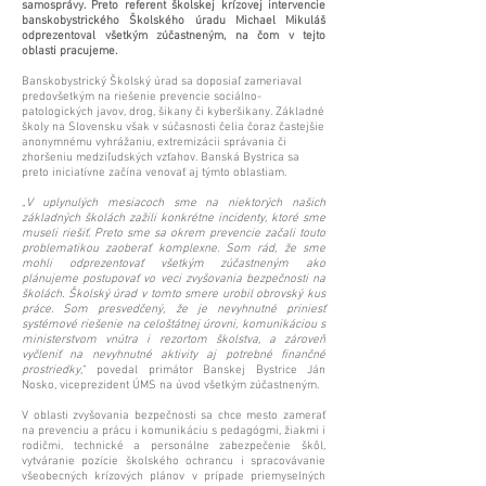
samosprávy. Preto referent školskej krízovej intervencie
banskobystrického Školského úradu Michael Mikuláš
odprezentoval všetkým zúčastneným, na čom v tejto
oblasti pracujeme.
Banskobystrický Školský úrad sa doposiaľ zameriaval
predovšetkým na riešenie prevencie sociálno-
patologických javov, drog, šikany či kyberšikany. Základné
školy na Slovensku však v súčasnosti čelia čoraz častejšie
anonymnému vyhrážaniu, extremizácii správania či
zhoršeniu medziľudských vzťahov. Banská Bystrica sa
preto iniciatívne začína venovať aj týmto oblastiam.
„
V uplynulých mesiacoch sme na niektorých našich
základných školách zažili konkrétne incidenty, ktoré sme
museli riešiť. Preto sme sa okrem prevencie začali touto
problematikou zaoberať komplexne. Som rád, že sme
mohli odprezentovať všetkým zúčastneným ako
plánujeme postupovať vo veci zvyšovania bezpečnosti na
školách. Školský úrad v tomto smere urobil obrovský kus
práce. Som presvedčený, že je nevyhnutné priniesť
systémové riešenie na celoštátnej úrovni, komunikáciou s
ministerstvom vnútra i rezortom školstva, a zároveň
vyčleniť na nevyhnutné aktivity aj potrebné finančné
prostriedky
,“ povedal primátor Banskej Bystrice Ján
Nosko, viceprezident ÚMS na úvod všetkým zúčastneným.
V oblasti zvyšovania bezpečnosti sa chce mesto zamerať
na prevenciu a prácu i komunikáciu s pedagógmi, žiakmi i
rodičmi, technické a personálne zabezpečenie škôl,
vytváranie pozície školského ochrancu i spracovávanie
všeobecných krízových plánov v prípade priemyselných