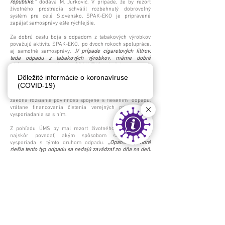
republike
,“
dodáva M. Jurkovič. V prípade, že by rezort
životného prostredia schválil rozbehnutý dobrovoľný
systém pre celé Slovensko, SPAK-EKO je pripravené
zapájať samosprávy ešte rýchlejšie.
Za dobrú cestu boja s odpadom z tabakových výrobkov
považujú aktivitu SPAK-EKO, po dvoch rokoch spolupráce,
aj samotné samosprávy.
„V prípade cigaretových filtrov,
teda odpadu z tabakových výrobkov, máme dobré
skúsenosti so systémom SPAK-EKO a boli by sme radi,
keby sa tento systém stal oficiálnym a rozšíril sa tak na
Dôležité informácie o koronavíruse
všetky mestá a obce,“
konštatuje predseda ZMOS Jozef
(COVID-19)
Božík. Na konci dňa sú to podľa neho práve mestá a obce,
ktoré majú zo
zákona rozsiahle povinnosti spojené s riešením odpadu,
vrátane financovania čistenia verejných priestorov a
vysporiadania sa s ním.
Z pohľadu ÚMS by mal rezort životného prostredia čo
najskôr povedať, akým spôsobom sa Slovensko
vysporiada s týmto druhom odpadu.
„
Opatrenia, ktoré
riešia tento typ odpadu sa nedajú zavádzať zo dňa na deň.
Aj preto sme uvítali, keď pred dvoma rokmi SPAK-EKO
spustilo tento systém a to dostatočnom predstihu, teda
pred termínom, ktorý nám stanovila Európska komisia. Z
nášho pohľadu sa v praxi tento systém osvedčil,“
dodáva
Richard Rybníček, prezident ÚMS.
Spoločné aktivity samosprávy a SPAK-EKO sa
neobmedzujú iba na samotné čistenie verejných
priestorov, ale aj edukáciu a prevenciu odhadzovania
filtrov na zem. „
Minulý rok sa viaceré
mestá
a obce