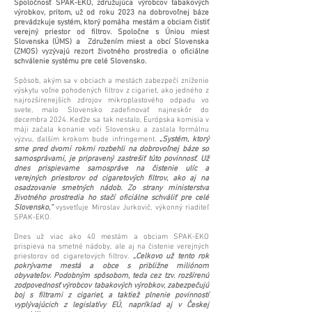
Spoločnosť SPAK-EKO, združujúca výrobcov tabakových
výrobkov, pritom, už od roku 2023 na dobrovoľnej báze
prevádzkuje systém, ktorý pomáha mestám a obciam čistiť
verejný priestor od filtrov. Spoločne s Úniou miest
Slovenska (ÚMS) a Združením miest a obcí Slovenska
(ZMOS) vyzývajú rezort životného prostredia o oficiálne
schválenie systému pre celé Slovensko.
Spôsob, akým sa v obciach a mestách zabezpečí zníženie
výskytu voľne pohodených filtrov z cigariet, ako jedného z
najrozšírenejších zdrojov mikroplastového odpadu vo
svete, malo Slovensko zadefinovať najneskôr do
decembra 2024. Keďže sa tak nestalo, Európska komisia
v
máji začala konanie voči Slovensku a zaslala formálnu
výzvu, ďalším krokom bude infringement
.
„
Systém, ktorý
sme pred dvomi rokmi rozbehli na dobrovoľnej báze so
samosprávami, je pripravený zastrešiť túto povinnosť. Už
dnes prispievame samospráve na čistenie ulíc a
verejných priestorov od cigaretových filtrov, ako aj na
osadzovanie smetných nádob. Zo strany ministerstva
životného prostredia ho stačí oficiálne schváliť pre celé
Slovensko,“
vysvetľuje Miroslav Jurkovič, výkonný riaditeľ
SPAK-EKO.
Dnes už viac ako 40 mestám a obciam SPAK-EKO
prispieva na smetné nádoby, ale aj na čistenie verejných
priestorov od cigaretových filtrov.
„Celkovo už tento rok
pokrývame mestá a obce s približne miliónom
obyvateľov. Podobným spôsobom, teda cez tzv. rozšírenú
zodpovednosť výrobcov tabakových výrobkov, zabezpečujú
boj s filtrami z cigariet, a taktiež plnenie povinností
vyplývajúcich z legislatívy EÚ, napríklad aj v Českej