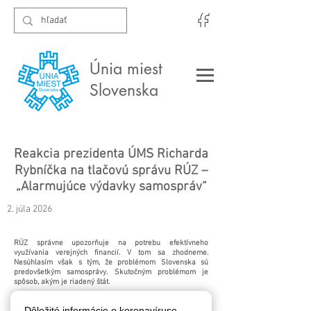
Únia miest
Slovenska
Reakcia prezidenta ÚMS Richarda
Rybníčka na tlačovú správu RÚZ –
„Alarmujúce výdavky samospráv“
2. júla 2026
RÚZ správne upozorňuje na potrebu efektívneho
využívania verejných financií. V tom sa zhodneme.
Nesúhlasím však s tým, že problémom Slovenska sú
predovšetkým samosprávy. Skutočným problémom je
spôsob, akým je riadený štát.
Slovensko si už roky nevie odpovedať na základnú
Dôležité informácie o koronavíruse