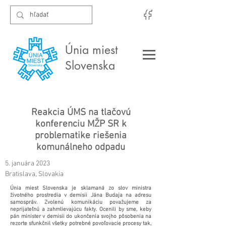
Únia miest
Slovenska
Reakcia ÚMS na tlačovú
konferenciu MŽP SR k
problematike riešenia
komunálneho odpadu
5. januára 2023
Bratislava, Slovakia
Únia miest Slovenska je sklamaná zo slov ministra
životného prostredia v demisii Jána Budaja na adresu
samospráv. Zvolenú komunikáciu považujeme za
neprijateľnú a zahmlievajúcu fakty. Ocenili by sme, keby
pán minister v demisii do ukončenia svojho pôsobenia na
rezorte sfunkčnil všetky potrebné povoľovacie procesy tak,