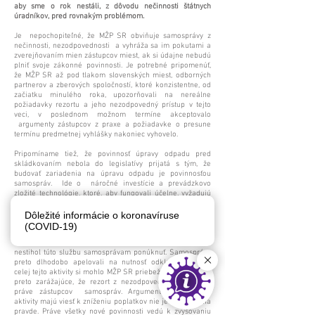
aby sme o rok nestáli, z dôvodu nečinnosti štátnych
úradníkov, pred rovnakým problémom.
Je nepochopiteľné, že MŽP SR obviňuje samosprávy z
nečinnosti, nezodpovednosti a vyhráža sa im pokutami a
zverejňovaním mien zástupcov miest, ak si údajne nebudú
plniť svoje zákonné povinnosti. Je potrebné pripomenúť,
že MŽP SR až pod tlakom slovenských miest, odborných
partnerov a zberových spoločností, ktoré konzistentne, od
začiatku minulého roka, upozorňovali na nereálne
požiadavky rezortu a jeho nezodpovedný prístup v tejto
veci, v poslednom možnom termíne akceptovalo
argumenty zástupcov z praxe a požiadavke o presune
termínu predmetnej vyhlášky nakoniec vyhovelo.
Pripomíname tiež, že povinnosť úpravy odpadu pred
skládkovaním nebola do legislatívy prijatá s tým, že
budovať zariadenia na úpravu odpadu je povinnosťou
samospráv. Ide o náročné investície a prevádzkovo
zložité technológie, ktoré, aby fungovali účelne, vyžadujú
odborné znalosti a manažérske zručnosti. Pri mnohých
povinnostiach, ktoré samosprávy musia zvládať, nebolo v
Dôležité informácie o koronavíruse
ich možnostiach púšťať sa do takýchto zložitých procesov.
(COVID-19)
Túto aktivitu preto prenechali na odborný súkromný
sektor. Ten pre zdĺhavé povoľovacie procesy štátu
nestihol túto službu samosprávam ponúknuť. Samosprávy
preto dlhodobo apelovali na nutnosť odkladu. Priebeh
celej tejto aktivity si mohlo MŽP SR priebežne mapovať. Je
preto zarážajúce, že rezort z nezodpovednosti obviňuje
práve zástupcov samospráv. Argumentácia, že tieto
aktivity majú viesť k zníženiu poplatkov nie je založená na
pravde. Práve všetky nové povinnosti vedú k zvyšovaniu