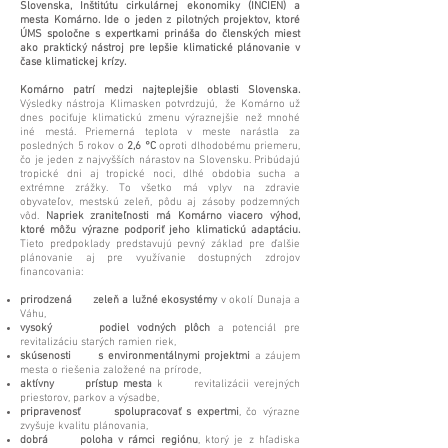
Slovenska, Inštitútu cirkulárnej ekonomiky (INCIEN) a
mesta Komárno. Ide o jeden z pilotných projektov, ktoré
ÚMS spoločne s expertkami prináša do členských miest
ako praktický nástroj pre lepšie klimatické plánovanie v
čase klimatickej krízy.
Komárno patrí medzi najteplejšie oblasti Slovenska.
Výsledky nástroja Klimasken potvrdzujú, že Komárno už
dnes pociťuje klimatickú zmenu výraznejšie než mnohé
iné mestá. Priemerná teplota v meste narástla za
posledných 5 rokov o
2,6 °C
oproti dlhodobému priemeru,
čo je jeden z najvyšších nárastov na Slovensku. Pribúdajú
tropické dni aj tropické noci, dlhé obdobia sucha a
extrémne zrážky. To všetko má vplyv na zdravie
obyvateľov, mestskú zeleň, pôdu aj zásoby podzemných
vôd.
Napriek zraniteľnosti má Komárno viacero výhod,
ktoré môžu výrazne podporiť jeho klimatickú adaptáciu.
Tieto predpoklady predstavujú pevný základ pre ďalšie
plánovanie aj pre využívanie dostupných zdrojov
financovania:
prirodzená zeleň a lužné ekosystémy
v okolí Dunaja a
Váhu,
vysoký podiel vodných plôch
a potenciál pre
revitalizáciu starých ramien riek,
skúsenosti s environmentálnymi projektmi
a záujem
mesta o riešenia založené na prírode,
aktívny prístup mesta
k revitalizácii verejných
priestorov, parkov a výsadbe,
pripravenosť spolupracovať s expertmi
, čo výrazne
zvyšuje kvalitu plánovania,
dobrá poloha v rámci regiónu
, ktorý je z hľadiska