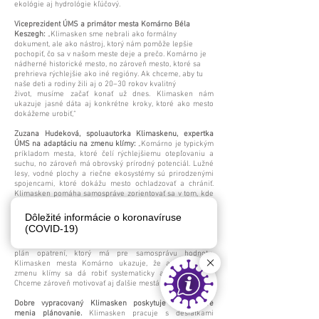
ekológie aj hydrológie kľúčový.
Viceprezident ÚMS a primátor mesta Komárno Béla
Keszegh:
„Klimasken sme nebrali ako formálny
dokument, ale ako nástroj, ktorý nám pomôže lepšie
pochopiť, čo sa v našom meste deje a prečo. Komárno je
nádherné historické mesto, no zároveň mesto, ktoré sa
prehrieva rýchlejšie ako iné regióny. Ak chceme, aby tu
naše deti a rodiny žili aj o 20–30 rokov kvalitný
život, musíme začať konať už dnes. Klimasken nám
ukazuje jasné dáta aj konkrétne kroky, ktoré ako mesto
dokážeme urobiť,“
Zuzana Hudeková, spoluautorka Klimaskenu, expertka
ÚMS na adaptáciu na zmenu klímy:
„Komárno je typickým
príkladom mesta, ktoré čelí rýchlejšiemu otepľovaniu a
suchu, no zároveň má obrovský prírodný potenciál. Lužné
lesy, vodné plochy a riečne ekosystémy sú prirodzenými
spojencami, ktoré dokážu mesto ochladzovať a chrániť.
Klimasken pomáha samospráve zorientovať sa v tom, kde
je to najpálčivejšie a čo môže začať robiť „už dnes“.
Dôležité informácie o koronavíruse
Ivana Maleš, INCIEN
: „Slovenské mestá sa často boria s
(COVID-19)
nedostatkom dát – či už o spotrebe energií, alebo o
klimatických javoch. Napriek tomu je možné vytvoriť určitý
plán opatrení, ktorý má pre samosprávu hodnotu.
Klimasken mesta Komárno ukazuje, že adaptácia na
zmenu klímy sa dá robiť systematicky a v spolupráci.
Chceme zároveň motivovať aj ďalšie mestá na Slovensku.“
Dobre vypracovaný Klimasken poskytuje dáta, ktoré
menia plánovanie.
Klimasken pracuje s desiatkami