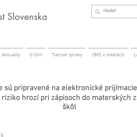
st Slovenska
Aktuality
O Únii
Tlačové správy
ÚMS v médiách
L
e sú pripravené na elektronické prijímacie
 riziko hrozí pri zápisoch do materských 
škôl
26