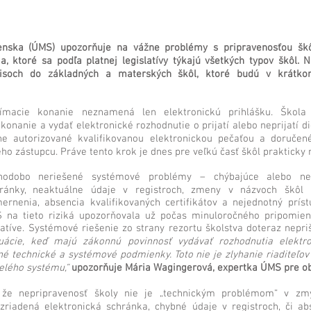
enska (ÚMS) upozorňuje na vážne problémy s pripravenosťou škô
a, ktoré sa podľa platnej legislatívy týkajú všetkých typov škôl. 
isoch do základných a materských škôl, ktoré budú v krátko
ijímacie konanie neznamená len elektronickú prihlášku. Škola
 konanie a vydať elektronické rozhodnutie o prijatí alebo neprijatí d
e autorizované kvalifikovanou elektronickou pečaťou a doručené
o zástupcu. Práve tento krok je dnes pre veľkú časť škôl prakticky 
odobo neriešené systémové problémy – chýbajúce alebo ne
hránky, neaktuálne údaje v registroch, zmeny v názvoch škôl
rnenia, absencia kvalifikovaných certifikátov a nejednotný príst
S na tieto riziká upozorňovala už počas minuloročného pripomie
atíve. Systémové riešenie zo strany rezortu školstva doteraz nepri
tuácie, keď majú zákonnú povinnosť vydávať rozhodnutia elektro
né technické a systémové podmienky. Toto nie je zlyhanie riaditeľov
elého systému,“
upozorňuje Mária Wagingerová, expertka ÚMS pre obl
že nepripravenosť školy nie je „technickým problémom“ v zm
riadená elektronická schránka, chybné údaje v registroch, či abs