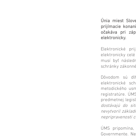
Únia miest Slov
prijímacie konani
očakáva pri záp
elektronicky.
Elektronické pr
elektronicky celé
musí byť následn
schránky zákonnéh
Dôvodom sú dlh
elektronické sc
metodického usme
registratúre. ÚM
predmetnej legisl
dostávajú do si
nevytvoril základ
nepripravenosti c
ÚMS pripomína, 
Governmente. Nez