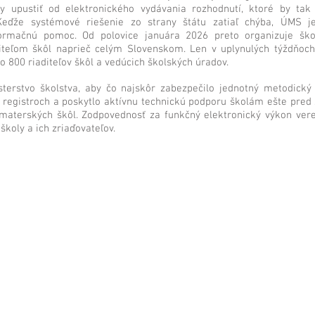
y upustiť od elektronického vydávania rozhodnutí, ktoré by tak
 Keďže systémové riešenie zo strany štátu zatiaľ chýba, ÚMS j
ormačnú pomoc. Od polovice januára 2026 preto organizuje ško
iteľom škôl naprieč celým Slovenskom. Len v uplynulých týždňoch
ko 800 riaditeľov škôl a vedúcich školských úradov.
terstvo školstva, aby čo najskôr zabezpečilo jednotný metodický 
v registroch a poskytlo aktívnu technickú podporu školám ešte pred
materských škôl. Zodpovednosť za funkčný elektronický výkon ver
školy a ich zriaďovateľov.