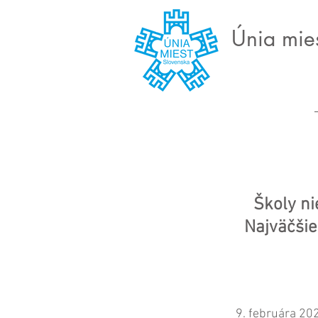
Únia mie
Školy ni
Najväčšie
9. februára 20