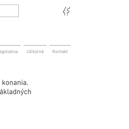
egislatíva
Užitočné
Kontakt
 konania.
základných