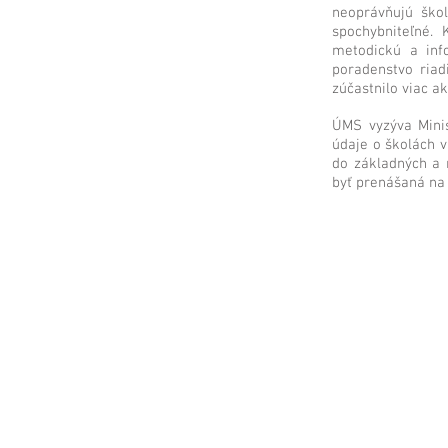
neoprávňujú škol
spochybniteľné.
metodickú a inf
poradenstvo riad
zúčastnilo viac a
ÚMS vyzýva Minis
údaje o školách 
do základných a 
byť prenášaná na 