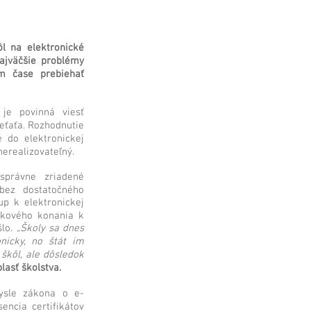
l na elektronické
Najväčšie problémy
m čase prebiehať
 je povinná viesť
ieťaťa. Rozhodnutie
 do elektronickej
nerealizovateľný.
správne zriadené
 bez dostatočného
up k elektronickej
nkového konania k
šlo.
„Školy sa dnes
nicky, no štát im
 škôl, ale dôsledok
asť školstva.
ysle zákona o e-
encia certifikátov