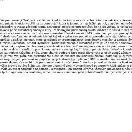
čas pandémie „PNku“, ani dovolenku. Pred touto krízou nás nezachráni žiadna vakcína, či testov
o pripája k iniciatíve „Klíma ťa potrebuje“, ktorá je jednou z najväčších petícii, s apelom na riešen
 iniciatívy je vyslať zásadný signál slovenskej politickej reprezentácii, že na Slovensku je veľká sku
dkov a príčin klimatickej zmeny a krízy. Posledný rok priniesol do života každého z nás veľa nepre
ení a začali sme viac vnímať, akí sme zraniteľní. Členské mestá ÚMS preto plánujú postupne vyhla
deklarovať záujem o riešenie klimatickej krízy, prijať svoj podiel zodpovednosti v tejto oblasti a
uprácu v ďalších krokoch, ktoré si riešenie environmentálnych problémov v mestách a samospráv
ie miest Slovenska Richard Rybníček: „Klimatická zmena a klimatická kríza je už dekády pomen
me, že sa mu nevyhneme. Tak, ako preverila akcieschopnosť samospráv celosvetová pandémia no
je, a bude ďalšou skúškou, pred ktorou stoja aj samosprávy.“ Iniciátor petície Jakub Hrbáň a koordi
ríza sa dotkne každého z nás, preto vítame podporu Únie miest Slovenska a jej dlhodobý záujem o r
buje mať svoj plán, ako predchádzať a ako sa pripraviť na klimatickú zmenu, potrebujú ju aj me
 že majú záujem pracovať na príprave svojich klimatických plánov.“ ÚMS si uvedomuje, že akékoľv
menia dostatočne rýchlo. Je preto nevyhnutné začať konať tam, kde je reálny priestor na konkr
 vyššie úrovne správy štátu tak, aby pre urgentné zmeny vytvorili nové podmienky. ÚMS súčasne 
 výdavky miest spojené s adaptáciou a mitigáciou na zmenu klímy vo všetkých pravidlách a nástr
týchto opatrení, na centrálnej úrovni, sa mestá nemôžu plne prihlásiť ani k mnohým zeleným ini