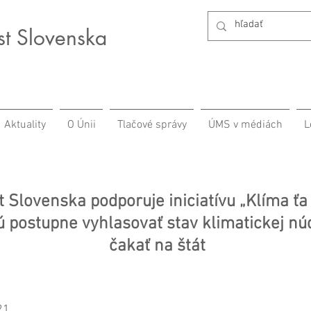
st Slovenska
Aktuality
O Únii
Tlačové správy
ÚMS v médiách
L
 Slovenska podporuje iniciatívu „Klíma ťa 
 postupne vyhlasovať stav klimatickej nú
čakať na štát
21