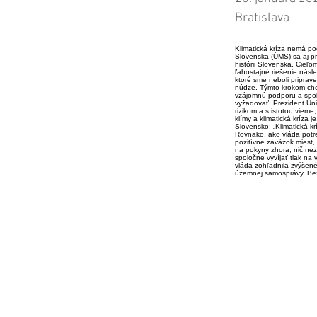
Bratislava
Klimatická kríza nemá po
Slovenska (ÚMS) sa aj pret
histórii Slovenska. Cieľom
ľahostajné riešenie násle
ktoré sme neboli priprav
núdze. Týmto krokom chcú 
vzájomnú podporu a spol
vyžadovať. Prezident Ún
rizikom a s istotou vie
klímy a klimatická kríza 
Slovensko: „Klimatická k
Rovnako, ako vláda potre
pozitívne záväzok miest,
na pokyny zhora, nič nez
spoločne vyvíjať tlak na
vláda zohľadnila zvýšené
územnej samosprávy. Bez 