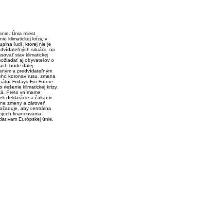
anie. Únia miest
ie klimatickej krízy, v
pina ľudí, ktorej nie je
dvídateľných situácii, na
sovať stav klimatickej
 požiadať aj obyvateľov o
ach bude ďalej
ovaným a predvídateľným
vého koronavírusu, zmena
nátor Fridays For Future
iešenie klimatickej krízy.
stá. Preto vnímame
ek deklarácie a čakanie
étne zmeny a zároveň
požaduje, aby centrálna
ojoch financovania
ciatívam Európskej únie.