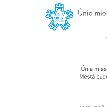
Únia mie
Únia miest
Mestá budú
25. januára 20