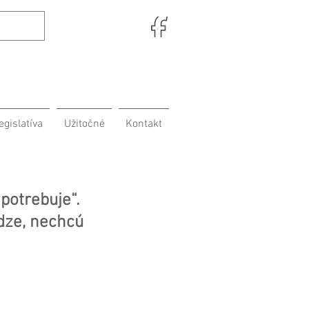
egislatíva
Užitočné
Kontakt
potrebuje“.
dze, nechcú