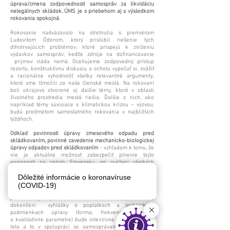
úprava/zmena zodpovednosti samospráv za likvidáciu
nelegálnych skládok. ÚMS je s priebehom aj s výsledkom
rokovania spokojná.
Rokovanie nadväzovalo na stretnutia s premiérom
Ľudovítom Ódorom, ktorý prisľúbil riešenie tých
dlhotrvajúcich problémov, ktoré prispejú k zníženiu
výdavkov samospráv, keďže zdroje na dofinancovanie
príjmov vláda nemá. Oceňujeme zodpovedný prístup
rezortu, konštruktívnu diskusiu a ochotu vypočuť si, zvážiť
a racionálne vyhodnotiť všetky relevantné argumenty,
ktoré sme tlmočili za naše členské mestá. Na rokovaní
boli okrajovo otvorené aj ďalšie témy, ktoré v oblasti
životného prostredia mestá riešia. Ďalšie z nich, ako
napríklad témy súvisiace s klimatickou krízou – výzvou,
budú predmetom samostatného rokovania v najbližších
týždňoch.
Odklad povinnosti úpravy zmesového odpadu pred
skládkovaním, povinné zavedenie mechanicko-biologickej
úpravy odpadov pred skládkovaním
- vzhľadom k tomu, že
nie je aktuálne možnosť zabezpečiť plnenie tejto
povinnosti na celom Slovensku, po zvážení všetkých
argumentov, rokovanie
o tomto bode bude pokračovať. Rezort pripraví návrh
Dôležité informácie o koronavíruse
ďalšieho postupu. Zmenu zákona však bude prijímať až
(COVID-19)
nový parlament po voľbách. Tým, ktorí sú pripravení na
plnenie tejto povinnosti rezort deklaroval, že na
dokončení vyhlášky o poplatkoch a technických
podmienkach úpravy (forma, frekvencie kontroly
a kvalitatívne parametre) bude intenzívne pracovať počas
leta a to v spolupráci so samosprávami a zberovými