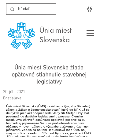
Únia miest
Slovenska
Únia miest Slovenska žiada
opätovné stiahnutie stavebnej
legislatívy
20. júla 2021
Bratislava
Únia miest Slovenska (ÚMS) nesúhlasí s tým, aby Stavebný
zákon a Zákon o územnom plánovaní, ktoré do MPK už po
druhýkrát predložil podpredseda vlády SR Štefan Holý, boli
posunuté do ďalšieho legislatívneho procesu. Členské
mestá ÚMS zároveň odsúhlasili opätovné pridanie sa ku
hromadnej pripomienke Via Iuris proti obmedzeniu práv
občanov v novom zákone o výstavbe a zákone o územnom
plánovaní. Zhodla sa na tom Republiková rada ÚMS na
svojom online zasadnutí. "Richard Rybníček, prezident ÚMS:
„Už to nie sme iba my, primátori a primátorky, ktorí máme s