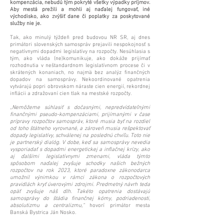
kompenzácia, nebudú tým pokryté všetky výpadky príjmov.
Aby mestá prežili a mohli aj naďalej fungovať, iné
východisko, ako zvýšiť dane či poplatky za poskytované
služby nie je.
Tak, ako minulý týždeň pred budovou NR SR, aj dnes
primátori slovenských samospráv prejavili nespokojnosť s
negatívnymi dopadmi legislatívy na rozpočty. Nesúhlasia s
tým, ako vláda (ne)komunikuje, ako dokáže prijímať
rozhodnutia v neštandardnom legislatívnom procese či v
skrátených konaniach, no najmä bez analýz finančných
dopadov na samosprávy. Nekoordinované opatrenia
vytvárajú popri obrovskom náraste cien energií, rekordnej
inflácii a zdražovaní cien tlak na mestské rozpočty.
„Nemôžeme súhlasiť s dočasnými, nepredvídateľnými
finančnými pseudo-kompenzáciami, prijímanými v čase
prípravy rozpočtov samospráv, ktoré musia byť na rozdiel
od toho štátneho vyrovnané, a zároveň musia rešpektovať
dopady legislatívy, schválenej na poslednú chvíľu. Toto nie
je partnerský dialóg. V dobe, keď sa samosprávy nevedia
vysporiadať s dopadmi energetickej a inflačnej krízy, ako
aj ďalšími legislatívnymi zmenami, vláda týmto
spôsobom naďalej zvyšuje schodky našich bežných
rozpočtov na rok 2023, ktoré paradoxne zákonodarca
umožnil výnimkou v rámci zákona o rozpočtových
pravidlách kryť úverovými zdrojmi. Predmetný návrh teda
opäť zvyšuje náš dlh. Takéto opatrenia dostávajú
samosprávy do štádia finančnej kómy, podriadenosti,
absolutizmu a centralizmu,“
hovorí primátor mesta
Banská Bystrica Ján Nosko.