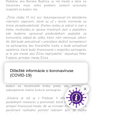
Podobne ako Banská Bystrica, aj iné mestá a obce na
Slovensku majú veľký problém zostaviť vyrovnaný
rozpočet na budúci rok.
„Žiline chýba 10 mil. eur. Vykompenzovať ich dokážeme
internými úsporami, ktoré sú už v tomto momente na
hrane akceptovateľnosti. Druhou cestou je zobrať si úver a
treťou možnosťou je úprava miestnych daní a poplatkov,
kde budeme upravovať predovšetkým poplatok za
komunálny odpad do výšky, ktorú nám stanovuje zákon.
Ak štát bude pokračovať v prenášaní ďalších kompetencií
na samosprávy bez finančného krytia, a bude schvaľovať
opatrenia, ktoré budú financované z rozpočtov samospráv,
je to pre mestá ako Žilina neprijateľné,“
objasňuje Peter
Fiabáne, primátor mesta Žilina.
Slovenské mestá a obce čaká náročné obdobie. V
dôsledku legislatívnych dopadov budú musieť situáciu
Dôležité informácie o koronavíruse
riešiť nepopulárnymi opatreniami, ktoré zaťažia
(COVID-19)
samotných obyvateľov. Zvýšenie daní, poplatkov v školách,
sociálnych službách, redukovanie služieb či škrtanie
dotácií sú nevyhnutné kroky preto, aby mohli byť
zabezpečené vitálne funkcie samospráv.
„Situácia je zlá aj v Prešove. V dôsledku udalostí
posledných mesiacov a povinností, ktoré máme, nie sme
schopní financovať mesto. Ak sa minister financií, vláda a
parlament rozhodnú pomôcť rodinám tým, že zvýšia
daňový bonus a zavedú iné bonusy, znamená to výpadok
financií pre nás. Našou jedinou reálnou možnosťou, ako
tieto prostriedky vrátiť, je celoplošné zvýšenie poplatkov a
daní. Opatrenia, ktoré sa javia z komunikácie Ministerstva