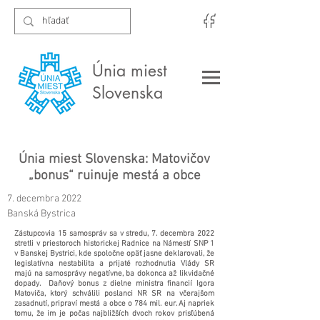
Únia miest
Slovenska
Únia miest Slovenska: Matovičov
„bonus“ ruinuje mestá a obce
7. decembra 2022
Banská Bystrica
Zástupcovia 15 samospráv sa v stredu, 7. decembra 2022
stretli v priestoroch historickej Radnice na Námestí SNP 1
v Banskej Bystrici, kde spoločne opäť jasne deklarovali, že
legislatívna nestabilita a prijaté rozhodnutia Vlády SR
majú na samosprávy negatívne, ba dokonca až likvidačné
dopady. Daňový bonus z dielne ministra financií Igora
Matoviča, ktorý schválili poslanci NR SR na včerajšom
zasadnutí, pripraví mestá a obce o 784 mil. eur. Aj napriek
tomu, že im je počas najbližších dvoch rokov prisľúbená