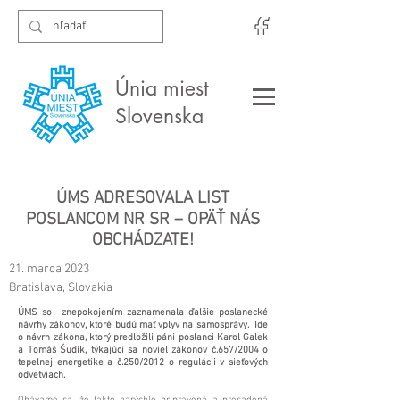
Únia miest
Slovenska
ÚMS ADRESOVALA LIST
POSLANCOM NR SR – OPÄŤ NÁS
OBCHÁDZATE!
21. marca 2023
Bratislava, Slovakia
ÚMS so znepokojením zaznamenala ďalšie poslanecké
návrhy zákonov, ktoré budú mať vplyv na samosprávy. Ide
o návrh zákona, ktorý predložili páni poslanci Karol Galek
a Tomáš Šudík, týkajúci sa noviel zákonov č.657/2004 o
tepelnej energetike a č.250/2012 o regulácii v sieťových
odvetviach.