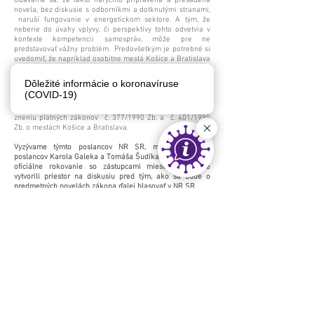
Obávame sa, že takto narýchlo pripravená a presadená
novela, bez diskusie s odborníkmi a dotknutými stranami,
naruší fungovanie v energetickom sektore. A tým, že
neberie do úvahy vplyvy, či perspektívy tohto odvetvia v
kontexte kompetencii samospráv, môže pre ne
predstavovať vážny problém. Predovšetkým je potrebné si
uvedomiť, že napríklad osobitne mestá Košice a Bratislava
majú svoje postavenie definované zákonmi NR SR, ktoré
definujú aj ich spôsob fungovania v rámci jednotlivých
Dôležité informácie o koronavíruse
mestských častí. Preto nie je možné akceptovať snahy o
(COVID-19)
dielčie riešenia v oblasti energetiky zasahujúce do
mestských kompetencií a zároveň priamo odporujúcich
zneniu platných zákonov č. 377/1990 Zb. a č. 401/1990
Zb. o mestách Košice a Bratislava.
Vyzývame týmto poslancov NR SR, menovite pánov
poslancov Karola Galeka a Tomáša Šudíka, aby ziniciovali
oficiálne rokovanie so zástupcami miest a prioritne
vytvorili priestor na diskusiu pred tým, ako sa bude o
predmetných novelách zákona ďalej hlasovať v NR SR.
ÚMS dlhodobo upozorňuje na túto, žiaľ, už bežnú
slovenskú prax, kedy zástupcovia NR SR pripravujú a
schvaľujú vlastné návrhy, ktoré sa výsostne dotýkajú
samospráv, a napriek tomu nie sú s nimi nijako
prediskutované na pracovnej úrovni. Dlhodobo apelujeme
na to, že takýto postup je nie len mimoriadne nekorektný
a narúša vzájomné postavenie samospráv voči štátu, ale
najmä, poškodzuje samosprávy s priamym vplyvom na
kvalitu života ich obyvateľov.
Únia miest Slovenska
zastupuje aktuálne 61 členských