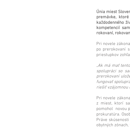
Únia miest Slove
premávke, ktoré
každodenného živ
kompetencií sam
rokovaní, rokovan
Pri novele zákon
po prerokovaní s
priestupkov zohľ
„Ak má mať tento
spolupráci so s
prerokovaní ulož
fungovať spolupr
riešiť vzájomnou 
Pri novele zákon
z miest, ktorí s
pomohol novou prá
prokuratúra. Osob
Práve skúsenosti 
obytných zónach, v