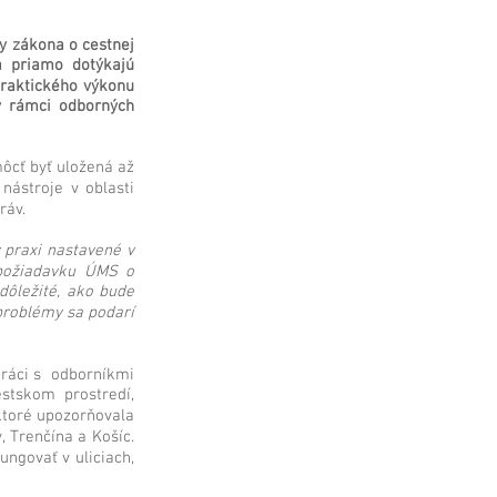
y zákona o cestnej
a priamo dotýkajú
praktického výkonu
 rámci odborných
ôcť byť uložená až
nástroje v oblasti
ráv.
 praxi nastavené v
 požiadavku ÚMS o
dôležité, ako bude
problémy sa podarí
práci s odborníkmi
estskom prostredí,
 ktoré upozorňovala
 Trenčína a Košíc.
ungovať v uliciach,