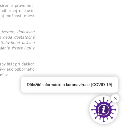
šírenie právomocí
odbornej diskusie
 aj možnosti miest
 územie, dopravné
n nedá dostatočné
 Schválenú právnu
enie života ľudí v
by štát pri ďalších
rávy ako odborného
eľov.
Dôležité informácie o koronavíruse (COVID-19)