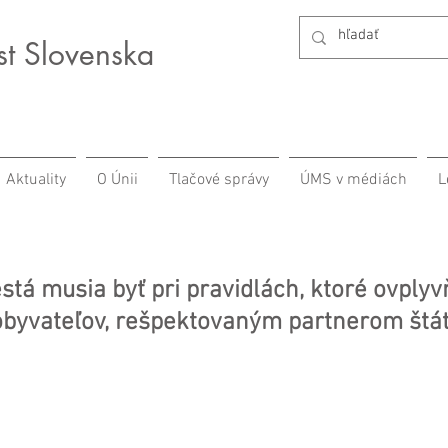
st Slovenska
Aktuality
O Únii
Tlačové správy
ÚMS v médiách
L
tá musia byť pri pravidlách, ktoré ovplyvň
obyvateľov, rešpektovaným partnerom štá