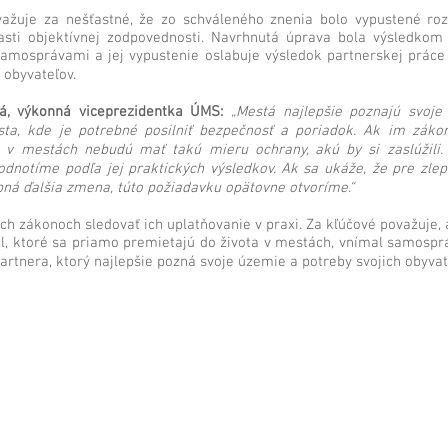
žuje za nešťastné, že zo schváleného znenia bolo vypustené roz
sti objektívnej zodpovednosti. Navrhnutá úprava bola výsledkom 
amosprávami a jej vypustenie oslabuje výsledok partnerskej práce
 obyvateľov.
á, výkonná viceprezidentka ÚMS:
„Mestá najlepšie poznajú svoje
ta, kde je potrebné posilniť bezpečnosť a poriadok. Ak im záko
a v mestách nebudú mať takú mieru ochrany, akú by si zaslúžili.
dnotíme podľa jej praktických výsledkov. Ak sa ukáže, že pre zlepš
ná ďalšia zmena, túto požiadavku opätovne otvoríme.“
h zákonoch sledovať ich uplatňovanie v praxi. Za kľúčové považuje, a
el, ktoré sa priamo premietajú do života v mestách, vnímal samosp
rtnera, ktorý najlepšie pozná svoje územie a potreby svojich obyvat