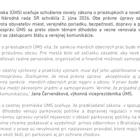
nska (ÚMS) oceňuje schválenie novely zákona o priestupkoch a novel
 Národná rada SR schválila 2. júna 2026. Obe právne úpravy s
ota obyvateľov miest, verejného poriadku, bezpečnosti, dopravy a 
ospráv. ÚMS sa preto obom témam dlhodobo a vecne venovala v
í so zástupcami štátu a verejnej komunikácie.
a o priestupkoch ÚMS víta, že sankcia menších obecných prác bude m
 príslušnou obcou. Pre mestá bolo od začiatku zásadné, aby nové 
adňovali reálne personálne, organizačné a finančné možnosti samosp
 nástroj výchovný a praktický význam, musí byť jeho uplatňovanie v
amosprávou. Oceňujeme, že nová právna úprava akceptovala aj
enia sankcie menších obecných prác najprv s obcou. V praxi bude 
áca medzi okresnými úradmi a samosprávami. Veríme, že prípadné 
komunikáciou,“
Jana Červenáková, výkonná viceprezidentka ÚMS.
a o cestnej premávke ÚMS oceňuje, že predkladateľ zákona v spolu
a dlhodobo venujú parkovacej politike a dopravnej regulácii v m
vnou úpravou vyriešiť nejasnosti v oblasti parkovacej politiky, na
itne chceme poďakovať a vyzdvihnúť prínos odborníkov z Bratislavy,
miest z praxe sú nevyhnutné pri nastavovaní pravidiel, ktoré majú f
 okolí škôl, pri parkovaní aj pri ochrane chodcov.