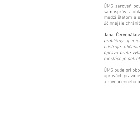
ÚMS zároveň pova
samospráv v obla
medzi štátom a s
účinnejšie chrániť
Jana Červenákov
problémy aj mies
nástroje, občani
úpravu preto vyho
mestách je potreb
ÚMS bude pri oboc
úpravách pravidi
a rovnocenného pa