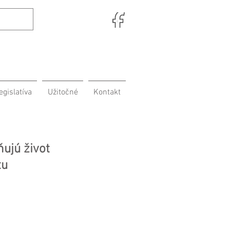
egislatíva
Užitočné
Kontakt
ujú život
tu