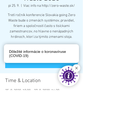
pi 25. 9.
  |  
Viac info na http://zero-waste.sk/
Tretí ročník konferencie Slovakia going Zero
Waste bude o zmenách systémov, pravidiel,
firiem a spoločností často s tisíckami
zamestnancov, no hlavne o nenápadných
hrdinoch, ktorí za týmito zmenami stoja.
Dôležité informácie o koronavíruse
Registration is Closed
(COVID-19)
See other events
Time & Location
25. 9. 2020, 18:00 – 27. 9. 2020, 16:30
Viac info na http://zero-waste.sk/
About the Event