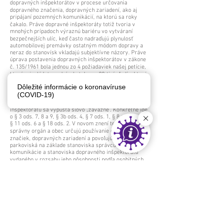
dopravných inšpektorátov v procese určovania
dopravného značenia, dopravných zariadení, ako aj
pripájaní pozemných komunikácií, na ktorú sa roky
čakalo. Práve dopravné inšpektoráty totiž tvoria v
mnohých prípadoch výraznú bariéru vo vytváraní
bezpečnejších ulíc, keď často nadraďujú plynulosť
automobilovej premávky ostatným módom dopravy a
neraz do stanovísk vkladajú subjektívne názory. Práve
úprava postavenia dopravných inšpektorátov v zákone
č. 135/1961 bola jednou zo 4 požiadaviek našej petície,
ktorú minulé leto podpísalo takmer 22-tisíc ľudí a ktorá
postupne prináša ovocie.
Dôležité informácie o koronavíruse
(COVID-19)
Čo sa konkrétne upravilo? Z miest, kde sa doteraz
hovorilo o záväznom stanovisku dopravného
inšpektorátu sa vypúšťa slovo „záväzné“. Konkrétne ide
o § 3 ods. 7, 8 a 9, § 3b ods. 4, § 7 ods. 1, § 8 ods. 1 a 7,
§ 11 ods. 6 a § 18 ods. 2. V novom znení teda „cestný
správny orgán a obec určujú používanie dopravných
značiek, dopravných zariadení a povoľujú vyhradené
parkoviská na základe stanoviska správcu pozemnej
komunikácie a stanoviska dopravného inšpektorátu
vydaného v rozsahu jeho pôsobnosti podľa osobitných
predpisov.“ Zároveň sa tak približujeme štandardnej
právnej úprave v krajinách EÚ, kde bola tá slovenská s
inšpektorátmi v postavení dotknutého orgánu ojedinelá.
Zmena vstúpi do platnosti 1. júla 2022.
Podrobnosti o zmene zákona:
https://www.nrsr.sk/web/Default.aspx?
sid=zakony/zakon&MasterID=8581