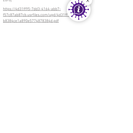
Zdroj
https://4d31ff95-7dd3-4164-abb7-
f57c87ab87cb.usrfiles.com/ugd/4d31ff_3e244314
b8384ce1a890e5774878384d.pdf
< späť
ďalej >