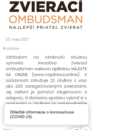
23. mája 2021
Bratislava
Vzhľadom na vzniknutú situáciu
vytvorila iniciatíva Zvierací
ombudsman webovú aplikáciu NÁJDITE
SA ONLINE (
www.najditesa.online
). V
súčasnosti združuje 22 útulkov s viac
ako 200 zaregistrovanými zvieratami.
Jej cieľom je pomôcť záujemcom o
adopciu, či dočasnú opateru vybrať si v
spolupráci s útulkom to najvhodnejšie
zviera a vyhnúť sa tak možným rizikám,
Dôležité informácie o koronavíruse
či nepríjemným situáciám.
(COVID-19)