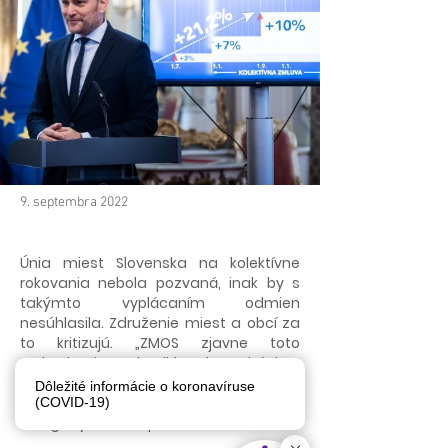
9. septembra 2022
Únia miest Slovenska na kolektívne
rokovania nebola pozvaná, inak by s
takýmto vyplácaním odmien
nesúhlasila. Združenie miest a obcí za
to kritizujú. „ZMOS zjavne toto
rozhodnutie podporil bez konzultácie s
ÚMS a dostatočných znalosti o reálnej
Dôležité informácie o koronavíruse
situácii v samospráve, skrátka,
(COVID-19)
nelogicky a nezodpovedne.