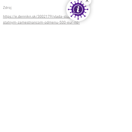
Zdroj
https://e.dennikn.sk/3002179/vlada-slubila-
statnym-zamestnancom-odmenu-500-eur-no-
zaplatit-ju-musia-obce-niektorym-sa-mozno-
ujde-neskor-alebo-vobec/
< späť
ďalej >