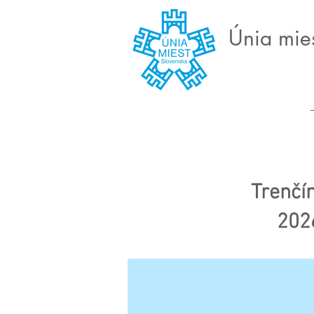
Únia mie
Trenčín
2026