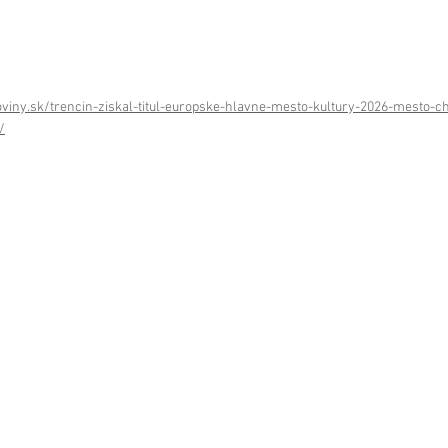
iny.sk/trencin-ziskal-titul-europske-hlavne-mesto-kultury-2026-mesto-c
/