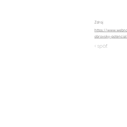
Zdroj
https://www.webnov
obrovsky-potencial
< späť