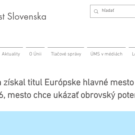
st Slovenska
Aktuality
O Únii
Tlačové správy
ÚMS v médiách
L
 získal titul Európske hlavné mesto
, mesto chce ukázať obrovský pote