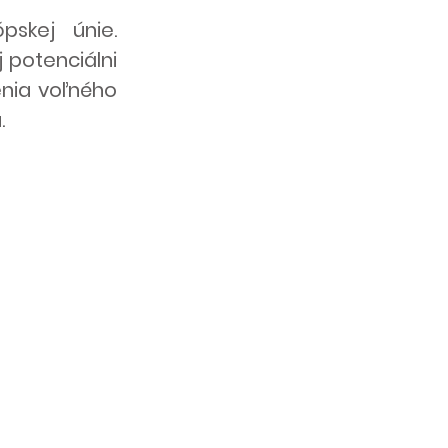
pskej únie.
 potenciálni
enia voľného
.