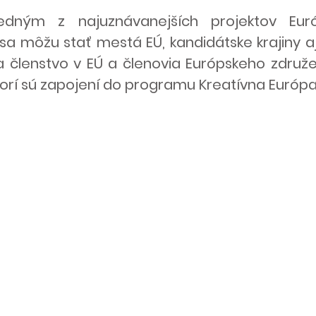
edným z najuznávanejších projektov Euró
sa môžu stať mestá EÚ, kandidátske krajiny aj
a členstvo v EÚ a členovia Európskeho združ
orí sú zapojení do programu Kreatívna Európa