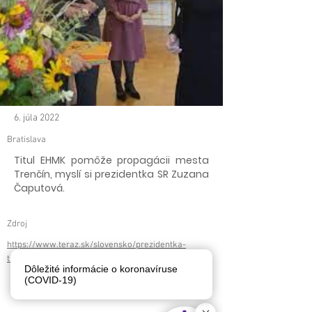
6. júla 2022
Bratislava
Titul EHMK pomôže propagácii mesta
Trenčín, myslí si prezidentka SR Zuzana
Čaputová.
Zdroj
https://www.teraz.sk/slovensko/prezidentka-
titul-ehmk-pomoze-propag/645867-clanok.html
Dôležité informácie o koronavíruse
< späť
ďalej >
(COVID-19)