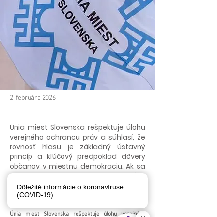
2. februára 2026
Únia miest Slovenska rešpektuje úlohu
verejného ochrancu práv a súhlasí, že
rovnosť hlasu je základný ústavný
princíp a kľúčový predpoklad dôvery
občanov v miestnu demokraciu. Ak sa
však potvrdzuje systémový problém,
riešením nie je zjednodušené
Dôležité informácie o koronavíruse
označovanie „zlyhania samospráv“.
(COVID-19)
Únia miest Slovenska rešpektuje úlohu verejného