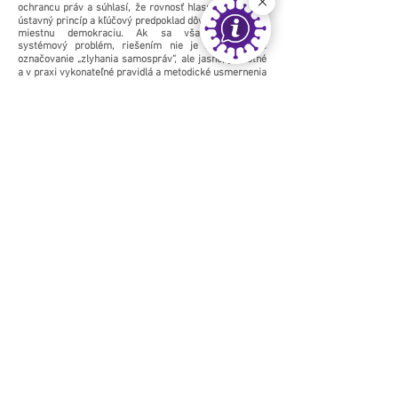
ochrancu práv a súhlasí, že rovnosť hlasu je základný
ústavný princíp a kľúčový predpoklad dôvery občanov v
miestnu demokraciu. Ak sa však potvrdzuje
systémový problém, riešením nie je zjednodušené
označovanie „zlyhania samospráv“, ale jasné, jednotné
a v praxi vykonateľné pravidlá a metodické usmernenia
zo strany štátu.
ÚMS je pripravená spolupracovať s Kanceláriou
verejného ochrancu práv a vecne príslušnými orgánmi
štátu na zjednotení metodiky a príprave praktických
usmernení pre mestá. Našim spoločným cieľom sú
férové voľby, rovnaká váha hlasu a posilnenie dôvery v
miestnu demokraciu.
Zdroj
https://4d31ff95-7dd3-4164-abb7-
f57c87ab87cb.usrfiles.com/ugd/4d31ff_571959b0
c3d74ebc99bf5481cdc84e30.pdf
< späť
ďalej >