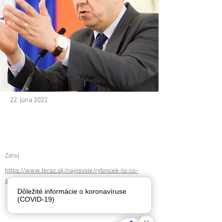
22. júna 2022
Zdroj
https://www.teraz.sk/najnovsie/rybnicek-to-co-
sa-stalo-v-parlament/642637-clanok.html
Dôležité informácie o koronavíruse
< späť
ďalej >
(COVID-19)