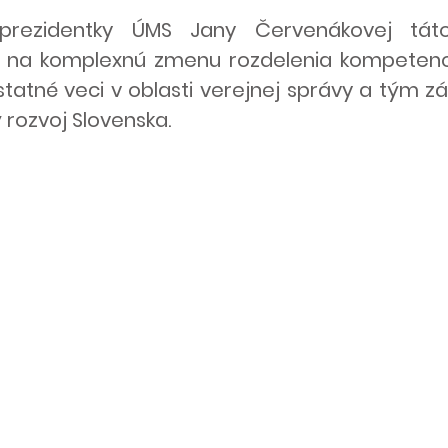
eprezidentky ÚMS Jany Červenákovej tát
a na komplexnú zmenu rozdelenia kompetencií
statné veci v oblasti verejnej správy a tým z
rozvoj Slovenska.