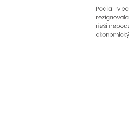
Podľa vic
rezignoval
rieši nepod
ekonomický 