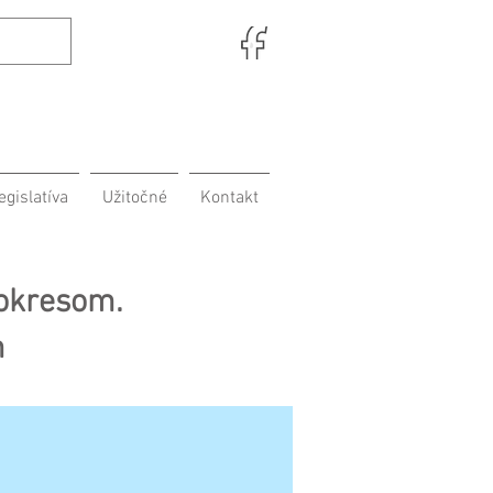
egislatíva
Užitočné
Kontakt
 okresom.
m