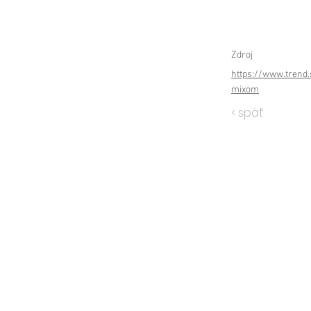
Zdroj
https://www.trend
mixom
< späť