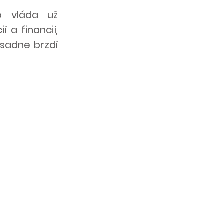
o vláda už
 a financií,
ásadne brzdí