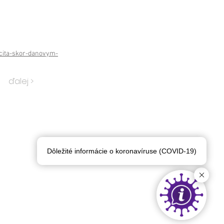
cita-skor-danovym-
ďalej >
Dôležité informácie o koronavíruse (COVID-19)