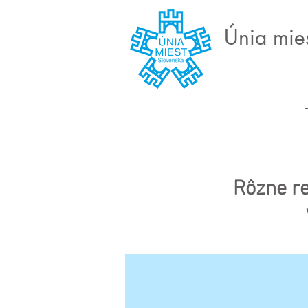
Únia mie
Rôzne re