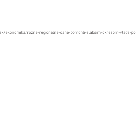
.sk/ekonomika/rozne-regionalne-dane-pomohli-slabsim-okresom-vlada-po