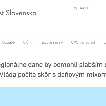
st Slovenska
Aktuality
O Únii
Tlačové správy
ÚMS v médiách
L
gionálne dane by pomohli slabším
Vláda počíta skôr s daňovým mixo