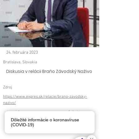
24. februára 2023
Bratislava, Slovakia
Diskusia v relácii Braňo Závodský Naživo
Zdroj
https://www.expres.sk/relacie/brano-zavodsky-
nazivo/
< späť
ďalej >
Dôležité informácie o koronavíruse
(COVID-19)