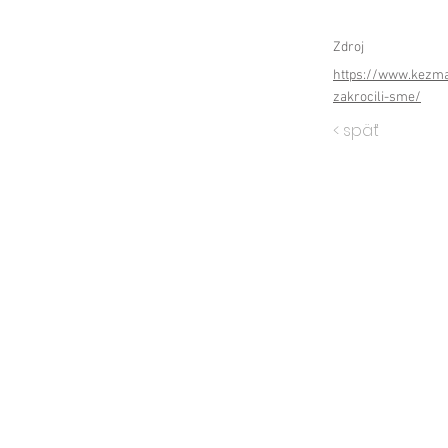
Zdroj
https://www.kezma
zakrocili-sme/
< späť