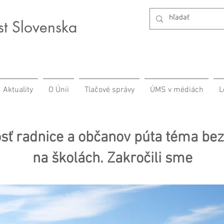
st Slovenska
Aktuality
O Únii
Tlačové správy
ÚMS v médiách
L
sť radnice a občanov púta téma bez
na školách. Zakročili sme