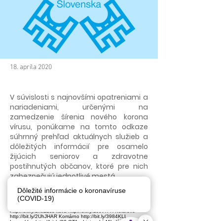
18. apríla 2020
V súvislosti s najnovšími opatreniami a
nariadeniami, určenými na
zamedzenie šírenia nového korona
vírusu, ponúkame na tomto odkaze
súhrnný prehľad aktuálnych služieb a
dôležitých informácií pre osamelo
žijúcich seniorov a zdravotne
postihnutých občanov, ktoré pre nich
zabezpečujú jednotlivé mestá.
Dôležité informácie o koronavíruse
Banská Bystrica http://bit.ly/2xJjGCK Bratislava
(COVID-19)
http://bit.ly/393rSLh Brezno http://bit.ly/2WqhHxr Handlová
http://bit.ly/39584qG Hnúšťa http://bit.ly/33tyDVr Hurbanovo
http://bit.ly/2x6Z1sc Ilava http://bit.ly/2J0vTFH Kolárovo
http://bit.ly/2UhJHAR Komárno http://bit.ly/3984KLL