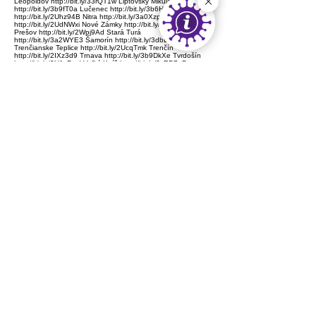
Leopoldov http://bit.ly/33rQT1w Liptovský Mikuláš
http://bit.ly/3b9fT0a Lučenec http://bit.ly/3b6Hqz3 Martin
http://bit.ly/2Uhz94B Nitra http://bit.ly/3a0XzpG Nová Baňa
http://bit.ly/2UdNWxi Nové Zámky http://bit.ly/3a79vq0
Prešov http://bit.ly/2Wpj9Ad Stará Turá
http://bit.ly/3a2WYE3 Šamorín http://bit.ly/3dbDZcn
Trenčianske Teplice http://bit.ly/2UcqTmk Trenčín
http://bit.ly/2IXz3d9 Trnava http://bit.ly/3b9DkXe Tvrdošín
http://bit.ly/2U1zPwd Veľký Krtíš http://bit.ly/2xRP7uP
Vrbové http://bit.ly/2UkeRrm Zlaté Moravce
http://bit.ly/2UlK3Gq Žilina http://bit.ly/33vCDoz
Zdroj
http://www.unia-
miest.eu/vismo/dokumenty2.asp?
id_org=600175&id=5541
< späť
ďalej >