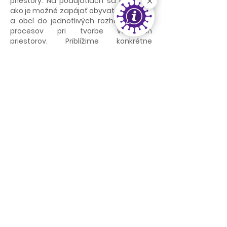
priestory. Na podujatiach sa dozviete,
ako je možné zapájať obyvateľov miest
a obcí do jednotlivých rozhodovacích
procesov pri tvorbe verejných
priestorov. Priblížime konkrétne
skúsenosti z Bratislavy, Sniny a Brna.
Zdroj
https://www.participacia.eu/
< späť
ďalej >