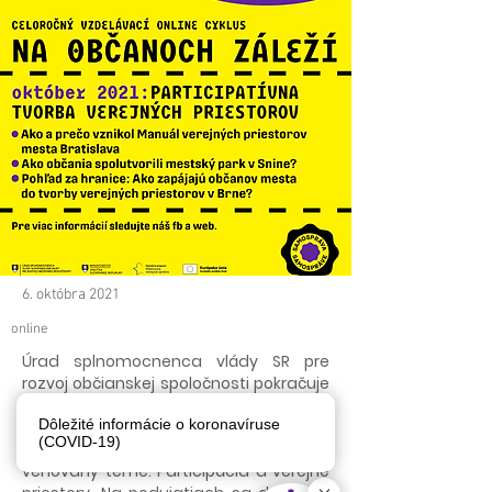
6. októbra 2021
online
Úrad splnomocnenca vlády SR pre
rozvoj občianskej spoločnosti pokračuje
aj v októbri 2021 vo vzdelávaní pre
Dôležité informácie o koronavíruse
samosprávu v rámci programu „Na
(COVID-19)
občanoch záleží“. Tento mesiac je
venovaný téme: Participácia a verejné