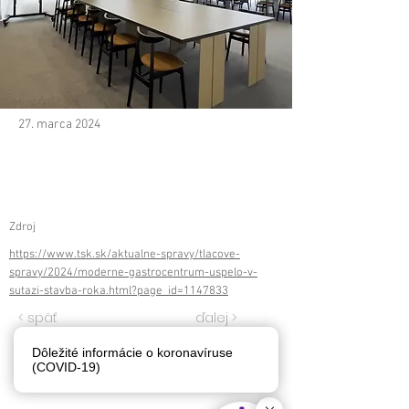
27. marca 2024
Zdroj
https://www.tsk.sk/aktualne-spravy/tlacove-
spravy/2024/moderne-gastrocentrum-uspelo-v-
sutazi-stavba-roka.html?page_id=1147833
< späť
ďalej >
Dôležité informácie o koronavíruse
(COVID-19)