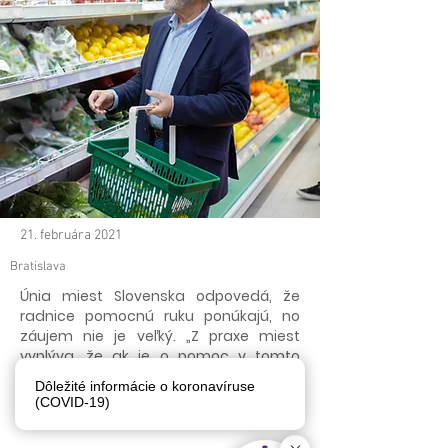
21. februára 2021
Bratislava
Únia miest Slovenska odpovedá, že
radnice pomocnú ruku ponúkajú, no
záujem nie je veľký. „Z praxe miest
vyplýva, že ak je o pomoc v tomto
smere záujem, tak predovšetkým zo
Dôležité informácie o koronavíruse
strany seniorov, prípadne ľudí so
(COVID-19)
zdravotným znevýhodnením.“