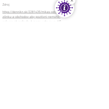
Zdroj
https://dennikn.sk/2281435/mikas-odmieta-tlak-
zilinku-a-obchodov-aby-pozitivni-nemohli-
nakupovat-rozhodnut-moze-ustavny-sud/?
ref=copy
< späť
ďalej >