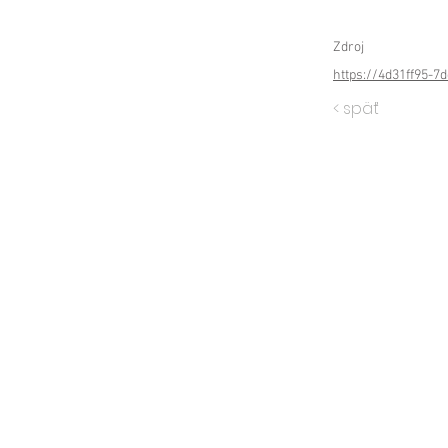
Zdroj
https://4d31ff95-7
< späť