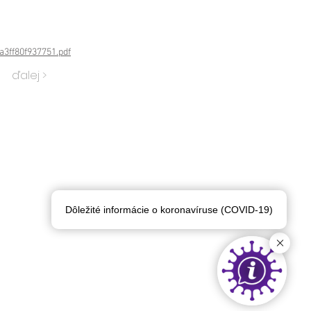
a3ff80f937751.pdf
ďalej >
Dôležité informácie o koronavíruse (COVID-19)