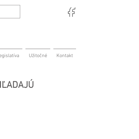
egislatíva
Užitočné
Kontakt
 HĽADAJÚ