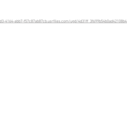
dd3-4164-abb7-f57c87ab87cb.usrfiles.com/ugd/4d31ff_3f699b54b0ad42108b4