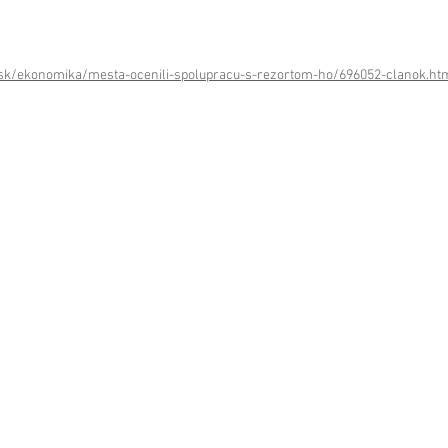
.sk/ekonomika/mesta-ocenili-spolupracu-s-rezortom-ho/696052-clanok.ht