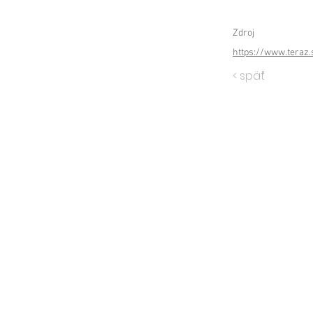
Zdroj
https://www.teraz
< späť