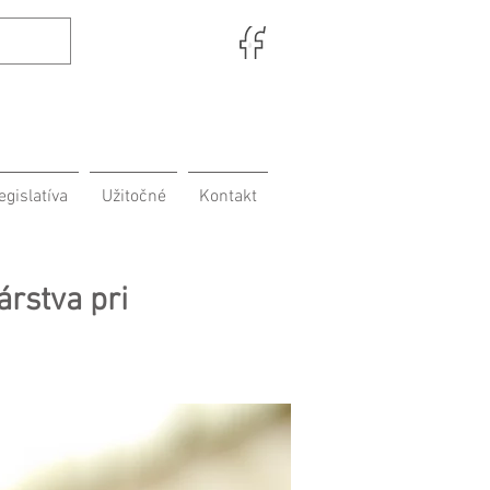
egislatíva
Užitočné
Kontakt
rstva pri