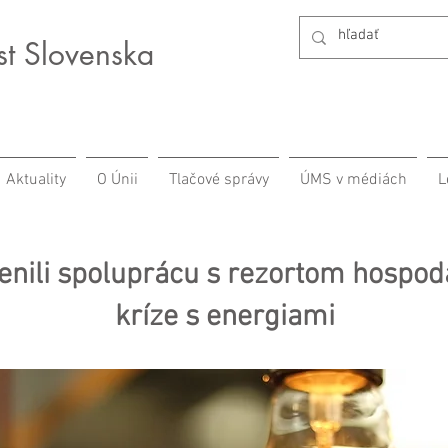
st Slovenska
Aktuality
O Únii
Tlačové správy
ÚMS v médiách
L
enili spoluprácu s rezortom hospodá
kríze s energiami