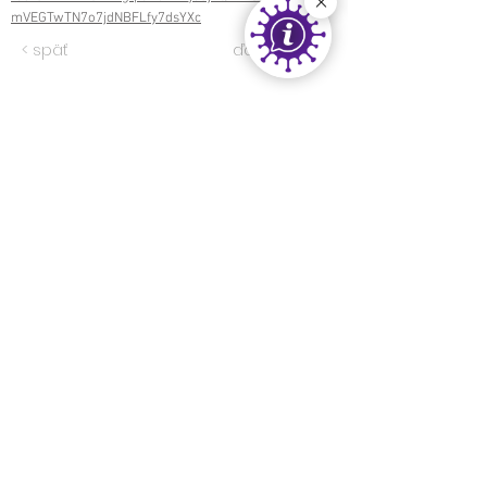
mVEGTwTN7o7jdNBFLfy7dsYXc
< späť
ďalej >