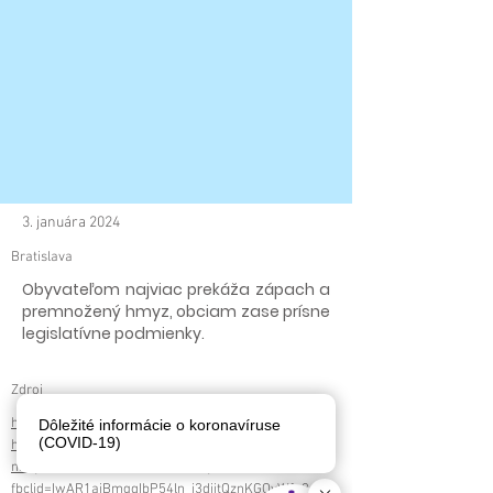
3. januára 2024
Bratislava
Obyvateľom najviac prekáža zápach a
premnožený hmyz, obciam zase prísne
legislatívne podmienky.
Zdroj
https://euractiv.sk/section/poda/news/mesta-
Dôležité informácie o koronavíruse
(COVID-19)
hodnotia-zber-bioodopadu-frekvencia-vyvozu-
nie-je-dobre-nastavena-odkazuju/?
fbclid=IwAR1aiBmgqIbP54ln_j3djitQznKGOvWfa3