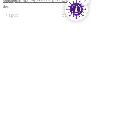
ampaign=click&utm_content=.%253Bw%253BwIn
dex
< späť
ďalej >