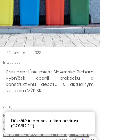
24. novembra 2023
Bratislava
Prezident Únie miest Slovenska Richard
Rybníček ocenil praktickú a
konštruktívnu debatu s aktuálnym
vedením MŽP SR.
Zdroj
https://www.teraz.sk/slovensko/taraba-
Dôležité informácie o koronavíruse
mechanicko-biologicka-uprava-o/756744-
(COVID-19)
clanok.html?
utm_source=teraz&utm_medium=organic&utm_c