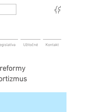
egislatíva
Užitočné
Kontakt
 reformy
ortizmus