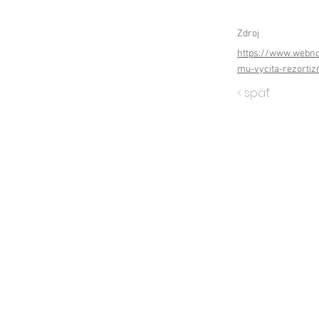
Zdroj
https://www.webno
mu-vycita-rezorti
< späť