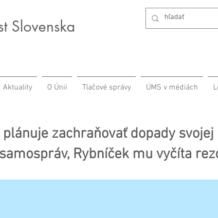
st Slovenska
Aktuality
O Únii
Tlačové správy
ÚMS v médiách
L
 plánuje zachraňovať dopady svojej
 samospráv, Rybníček mu vyčíta rez