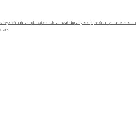
viny.sk/matovic-planuje-zachranovat-dopady-svojej-reformy-na-ukor-sam
zmus/