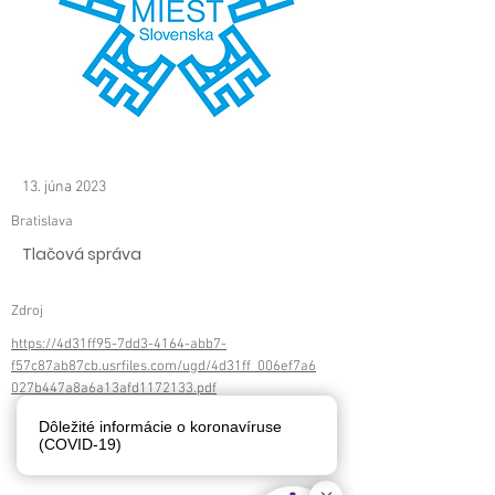
13. júna 2023
Bratislava
Tlačová správa
Zdroj
https://4d31ff95-7dd3-4164-abb7-
f57c87ab87cb.usrfiles.com/ugd/4d31ff_006ef7a6
027b447a8a6a13afd1172133.pdf
< späť
ďalej >
Dôležité informácie o koronavíruse
(COVID-19)