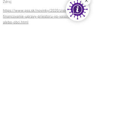
Zdroj
https://www.pss.sk/novinky/2020/ziskajte-grant-
financovanie-upravy-priestoru-vo-vasom-meste-
alebo-obci.html
< späť
ďalej >