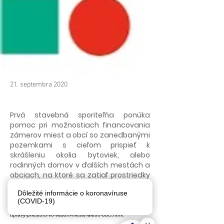
21. septembra 2020
Prvá stavebná sporiteľňa ponúka
pomoc pri možnostiach financovania
zámerov miest a obcí so zanedbanými
pozemkami s cieľom prispieť k
skrášleniu okolia bytoviek, alebo
rodinných domov v ďalších mestách a
obciach, na ktoré sa zatiaľ prostriedky
neušli.
Dôležité informácie o koronavíruse
(COVID-19)
Viac informácií nájdete na stránke PSS na tomto linku:
https://www.pss.sk/novinky/2020/ziskajte-grant-financovanie-
upravy-priestoru-vo-vasom-meste-alebo-obci.html.