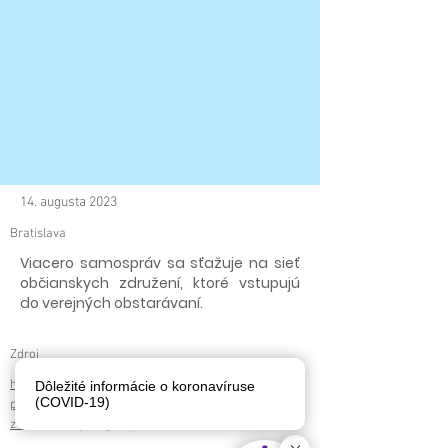
14. augusta 2023
Bratislava
Viacero samospráv sa sťažuje na sieť
občianskych združení, ktoré vstupujú
do verejných obstarávaní.
Zdroj
https://www.odpady-
Dôležité informácie o koronavíruse
(COVID-19)
portal.sk/Dokument/107611/bioodpad-zber-
zvoz-ekorecykling.aspx