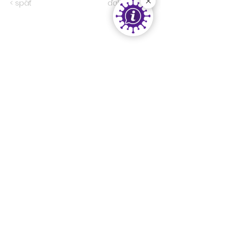
< späť
ďalej >