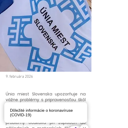
9. februára 2026
Únia miest Slovenska upozorňuje na
vážne problémy s pripravenosťou škôl
na elektronické prijímacie konania,
Dôležité informácie o koronavíruse
ktoré sa podľa platnej legislatívy týkajú
(COVID-19)
všetkých typov škôl. Najväčšie
problémy očakáva pri zápisoch do