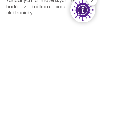
základných a materských škôl, ktoré
budú v krátkom čase prebiehať
elektronicky.
Zdroj
https://4d31ff95-7dd3-4164-abb7-
f57c87ab87cb.usrfiles.com/ugd/4d31ff_ed810f3e
7db2434e8af1e37133a53ca2.pdf
< späť
ďalej >