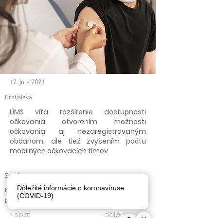
12. júla 2021
Bratislava
ÚMS víta rozšírenie dostupnosti
očkovania otvorením možnosti
očkovania aj nezaregistrovaným
občanom, ale tiež zvýšením počtu
mobilných očkovacích tímov
Zdroj
Dôležité informácie o koronavíruse
https://www.teraz.sk/slovensko/ums-vitame-
(COVID-19)
rozsirenie-dostupnosti-o/562685-clanok.html
< späť
ďalej >