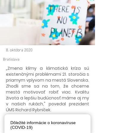
8. októbra 2020
Bratislava
„Zmena klímy a klimatická kríza sú
existenčnými problémami 21. storočia s
priamym vplyvom na mestá Slovenska.
Zhodli sme sa na tom, že chceme
mestá motivovať robiť viac. Kvalitu
života a lepšiu budúcnosť máme aj my
v našich rukách," povedal prezident
ÚMS Richard Rybníček.
Aktivity budú podporované aj z prostriedkov európskych
Dôležité informácie o koronavíruse
spoločenstiev. Autor TASR Bratislava 9. októbra (TASR) -
(COVID-19)
Únia miest Slovenska (ÚMS) považuje klimatickú krízu za
vážny problém a bude hľadať riešenia. Štát sa podľa nej