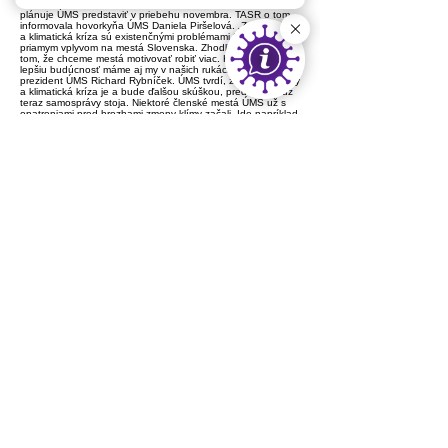
touto témou nezaoberá dostatočne. Konkrétnejšie kroky
plánuje ÚMS predstaviť v priebehu novembra. TASR o tom
informovala hovorkyňa ÚMS Daniela Piršelová. „Zmena klímy
a klimatická kríza sú existenčnými problémami 21. storočia s
priamym vplyvom na mestá Slovenska. Zhodli sme sa na
tom, že chceme mestá motivovať robiť viac. Kvalitu života a
lepšiu budúcnosť máme aj my v našich rukách," povedal
prezident ÚMS Richard Rybníček. ÚMS tvrdí, že zmena klímy
a klimatická kríza je a bude ďalšou skúškou, pred ktorou už
teraz samosprávy stoja. Niektoré členské mestá ÚMS už s
opatreniami pred hrozbami zmeny klímy začali. Ide napríklad
o Bratislavu, Trnavu, Zvolen, Hlohovec, Košice či Zlaté
Moravce. "Faktom je, že aktivity miest v tejto oblasti sú
výraznejšie ako doterajšie aktivity štátu," podotýka Piršelová.
"Podmienky na realizáciu opatrení voči klimatickej zmene
nebudú zadarmo. Vyžiadajú si navyše náklady na miestnej
úrovni, a preto je nevyhnutné, aby centrálna vláda zásadne
zmenila rozdelenie právomocí a zodpovednosti," konštatuje
expert ÚMS Viktor Nižňanský. Dodáva, že je nutné, aby sa
prijali zmeny financovania, nový systém finančného
vyrovnávania záťaží a zmenila sa doterajšia regionálna
politika. Bez týchto opatrení sa podľa Nižňanského nemôžu
slovenské mestá prihlásiť k iniciatívam Európskej únie.
Aktivity budú podporované aj z prostriedkov európskych
spoločenstiev, uvádza ÚMS. Včasná príprava strategických
a koncepčných materiálov umožní podľa ÚMS mestám
vytvoriť riešenia a následne aj finančnú pomoc pre ich
realizáciu. Primátori po prvý raz tému klimatickej agendy
preberali tento týždeň na prezídiu v Nových Zámkoch,
uvádza ÚMS.
Zdroj
https://www.teraz.sk/najnovsie/ums-povazuje-
klimaticku-krizu-za-va/499176-clanok.html
< späť
ďalej >