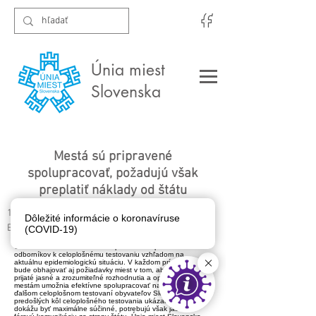
Únia miest
Slovenska
Mestá sú pripravené
spolupracovať, požadujú však
preplatiť náklady od štátu
18. novembra 2020
Dôležité informácie o koronavíruse
Bratislava
(COVID-19)
Únia miest Slovenska bude rešpektovať odporúčanie
odborníkov k celoplošnému testovaniu vzhľadom na
aktuálnu epidemiologickú situáciu. V každom prípade však
bude obhajovať aj požiadavky miest v tom, aby boli včas
prijaté jasné a zrozumiteľné rozhodnutia a opatrenia, ktoré
mestám umožnia efektívne spolupracovať na prípadnom
ďalšom celoplošnom testovaní obyvateľov Slovenska. Prax
predošlých kôl celoplošného testovania ukázala, že mestá
dokážu byť maximálne súčinné, potrebujú však jasnú a