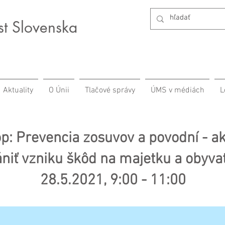
st Slovenska
Aktuality
O Únii
Tlačové správy
ÚMS v médiách
L
: Prevencia zosuvov a povodní - ak
niť vzniku škôd na majetku a obyva
28.5.2021, 9:00 - 11:00