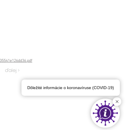
c35541e126dd36.pdf
ďalej >
Dôležité informácie o koronavíruse (COVID-19)