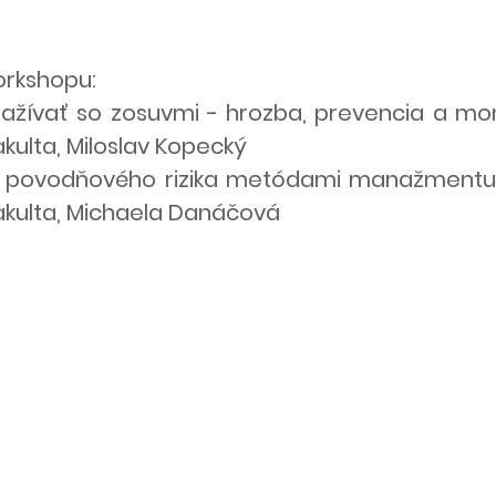
rkshopu:
ažívať so zosuvmi - hrozba, prevencia a mon
kulta, Miloslav Kopecký
e povodňového rizika metódami manažmentu k
akulta, Michaela Danáčová