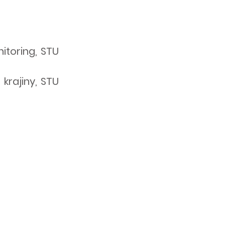
itoring, STU
rajiny, STU