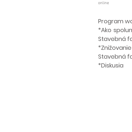
online
Program wo
*Ako spolun
Stavebná fa
*Znižovani
Stavebná f
*Diskusia