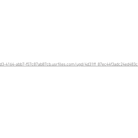
7dd3-4164-abb7-f57c87ab87cb.usrfiles.com/ugd/4d31ff_87ec44f3adc24ed483