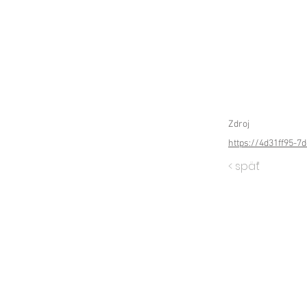
Zdroj
https://4d31ff95-
< späť