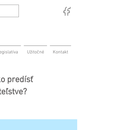
egislatíva
Užitočné
Kontakt
o predísť
teľstve?